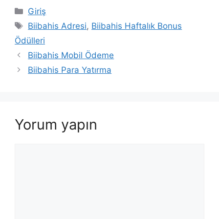
Kategoriler
Giriş
Etiketler
Biibahis Adresi
,
Biibahis Haftalık Bonus
Ödülleri
Biibahis Mobil Ödeme
Biibahis Para Yatırma
Yorum yapın
Yorum