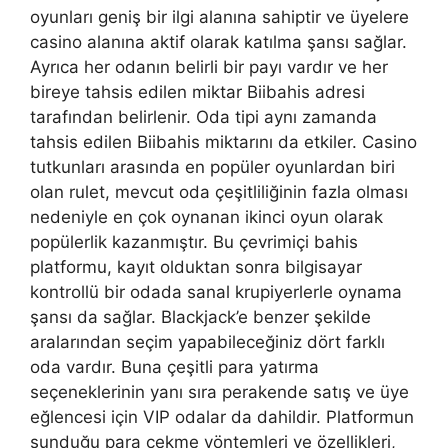
oyunları geniş bir ilgi alanına sahiptir ve üyelere
casino alanına aktif olarak katılma şansı sağlar.
Ayrıca her odanın belirli bir payı vardır ve her
bireye tahsis edilen miktar Biibahis adresi
tarafından belirlenir. Oda tipi aynı zamanda
tahsis edilen Biibahis miktarını da etkiler. Casino
tutkunları arasında en popüler oyunlardan biri
olan rulet, mevcut oda çeşitliliğinin fazla olması
nedeniyle en çok oynanan ikinci oyun olarak
popülerlik kazanmıştır. Bu çevrimiçi bahis
platformu, kayıt olduktan sonra bilgisayar
kontrollü bir odada sanal krupiyerlerle oynama
şansı da sağlar. Blackjack’e benzer şekilde
aralarından seçim yapabileceğiniz dört farklı
oda vardır. Buna çeşitli para yatırma
seçeneklerinin yanı sıra perakende satış ve üye
eğlencesi için VIP odalar da dahildir. Platformun
sunduğu para çekme yöntemleri ve özellikleri,