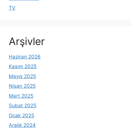
TV
Arşivler
Haziran 2026
Kasım 2025
Mayıs 2025
Nisan 2025
Mart 2025
Şubat 2025
Ocak 2025
Aralık 2024