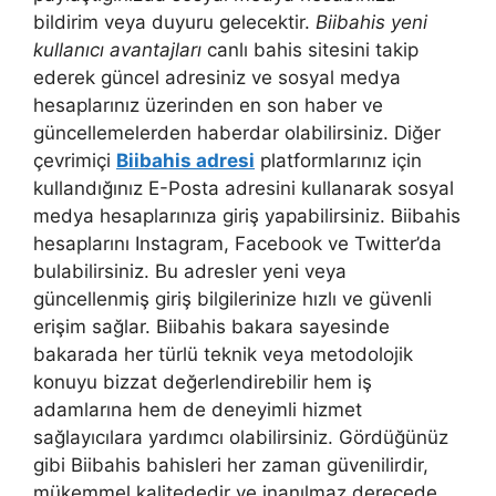
bildirim veya duyuru gelecektir.
Biibahis yeni
kullanıcı avantajları
canlı bahis sitesini takip
ederek güncel adresiniz ve sosyal medya
hesaplarınız üzerinden en son haber ve
güncellemelerden haberdar olabilirsiniz. Diğer
çevrimiçi
Biibahis adresi
platformlarınız için
kullandığınız E-Posta adresini kullanarak sosyal
medya hesaplarınıza giriş yapabilirsiniz. Biibahis
hesaplarını Instagram, Facebook ve Twitter’da
bulabilirsiniz. Bu adresler yeni veya
güncellenmiş giriş bilgilerinize hızlı ve güvenli
erişim sağlar. Biibahis bakara sayesinde
bakarada her türlü teknik veya metodolojik
konuyu bizzat değerlendirebilir hem iş
adamlarına hem de deneyimli hizmet
sağlayıcılara yardımcı olabilirsiniz. Gördüğünüz
gibi Biibahis bahisleri her zaman güvenilirdir,
mükemmel kalitededir ve inanılmaz derecede