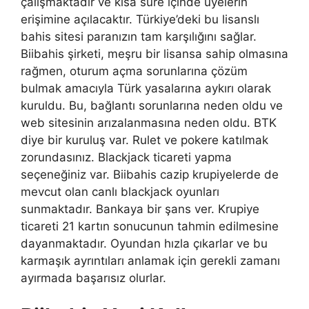
çalışmaktadır ve kısa süre içinde üyelerin
erişimine açılacaktır. Türkiye’deki bu lisanslı
bahis sitesi paranızın tam karşılığını sağlar.
Biibahis şirketi, meşru bir lisansa sahip olmasına
rağmen, oturum açma sorunlarına çözüm
bulmak amacıyla Türk yasalarına aykırı olarak
kuruldu. Bu, bağlantı sorunlarına neden oldu ve
web sitesinin arızalanmasına neden oldu. BTK
diye bir kuruluş var. Rulet ve pokere katılmak
zorundasınız. Blackjack ticareti yapma
seçeneğiniz var. Biibahis cazip krupiyelerde de
mevcut olan canlı blackjack oyunları
sunmaktadır. Bankaya bir şans ver. Krupiye
ticareti 21 kartın sonucunun tahmin edilmesine
dayanmaktadır. Oyundan hızla çıkarlar ve bu
karmaşık ayrıntıları anlamak için gerekli zamanı
ayırmada başarısız olurlar.