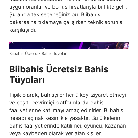
uygun oranlar ve bonus fırsatlarıyla birlikte gelir.
Şu anda tek seçeneğiniz bu. Biibahis
bakarasına tıklamaya çalışırken teknik sorunla
karşılaşıldı.
Biibahis Ücretsiz Bahis Tüyoları
Biibahis Ücretsiz Bahis
Tüyoları
Tipik olarak, bahisçiler her ülkeyi ziyaret etmeyi
ve çeşitli çevrimiçi platformlarda bahis
faaliyetlerine katılmayı amaç edinirler. Biibahis
hesabı açmak kesinlikle yasaktır. Bu ülkelerin
bahis faaliyetlerinde katılımcı, oyuncu, kazanan
veya kaybeden olarak yer alan kişiler,