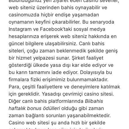
Bulunduğunuz yeri ziyaret eden casino severler,
web siteniz üzerinden bahis oynayabilir ve
casinomuzda hiçbir endişe yaşamadan
oynamanın keyfini çıkarabilirler. Bu senaryoda
Instagram ve Facebook’taki sosyal medya
hesaplarınıza erişerek web siteniz hakkında en
güncel bilgilere ulaşabilirsiniz. Canlı bahis
siteleri, çoğu zaman beklenmedik şekilde geniş
bir hizmet yelpazesi sunar. Şirket faaliyet
gösterdiği ülkede yasa dışı kar elde ediyor ve
bu karın tamamını iade ediyor. Dolayısıyla bu
firmalara fiziki erişimimiz bulunmamaktadır.
Para, çeşitli faaliyetlere ve deneyimlere katılmak
için gereklidir. Yasadışı çevrimiçi casino sitesi.
Diğer canlı bahis platformlarında
Biibahis
haftalık bonus ödülleri
olduğu gibi zaman
zaman bağlantı sorunları yaşanabilmektedir.
Casino web sitesi şu anda hızlı bir şekilde