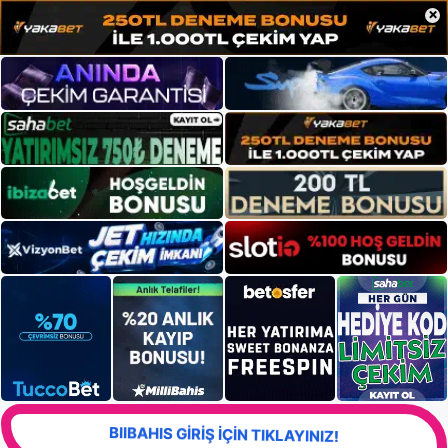
×
BIIBAHIS GİRİŞ İÇİN TIKLAYINIZ!