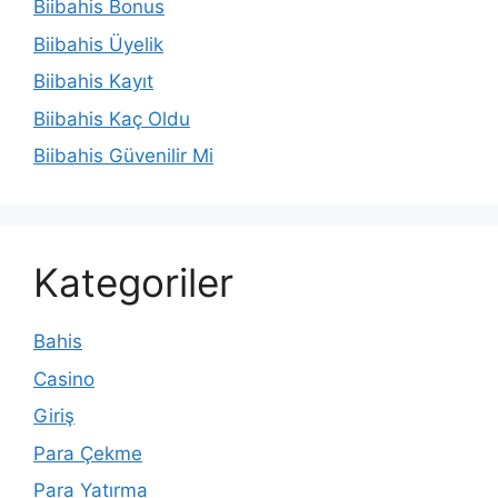
Biibahis Bonus
Biibahis Üyelik
Biibahis Kayıt
Biibahis Kaç Oldu
Biibahis Güvenilir Mi
Kategoriler
Bahis
Casino
Giriş
Para Çekme
Para Yatırma