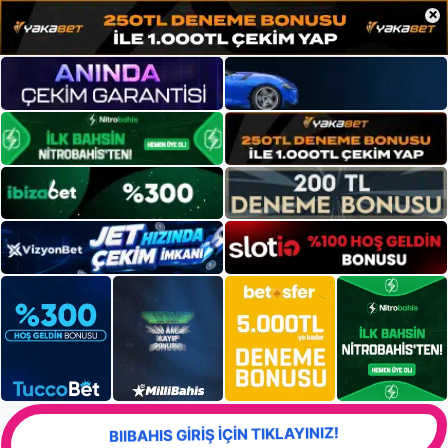
×
BIIBAHIS GİRİŞ İÇİN TIKLAYINIZ!