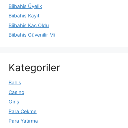
Biibahis Üyelik
Biibahis Kayıt
Biibahis Kaç Oldu
Biibahis Güvenilir Mi
Kategoriler
Bahis
Casino
Giriş
Para Çekme
Para Yatırma