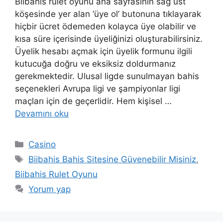
Biibahis rulet oyunu ana sayfasının sağ üst
köşesinde yer alan ‘üye ol’ butonuna tıklayarak
hiçbir ücret ödemeden kolayca üye olabilir ve
kısa süre içerisinde üyeliğinizi oluşturabilirsiniz.
Üyelik hesabı açmak için üyelik formunu ilgili
kutucuğa doğru ve eksiksiz doldurmanız
gerekmektedir. Ulusal ligde sunulmayan bahis
seçenekleri Avrupa ligi ve şampiyonlar ligi
maçları için de geçerlidir. Hem kişisel …
Devamını oku
Kategoriler
Casino
Etiketler
Biibahis Bahis Sitesine Güvenebilir Misiniz
,
Biibahis Rulet Oyunu
Yorum yap