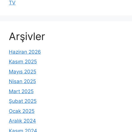
TV
Arşivler
Haziran 2026
Kasım 2025
Mayıs 2025
Nisan 2025
Mart 2025
Şubat 2025
Ocak 2025
Aralık 2024
Kasım 2024