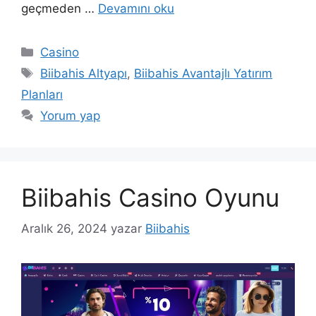
geçmeden …
Devamını oku
Kategoriler
Casino
Etiketler
Biibahis Altyapı
,
Biibahis Avantajlı Yatırım
Planları
Yorum yap
Biibahis Casino Oyunu
Aralık 26, 2024
yazar
Biibahis