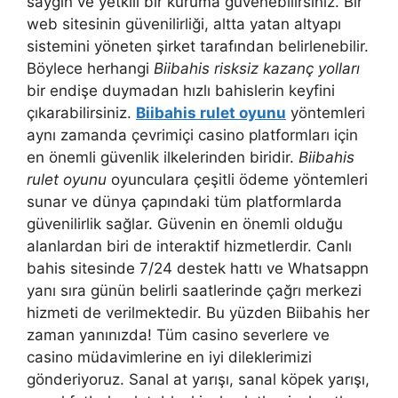
saygın ve yetkili bir kuruma güvenebilirsiniz. Bir
web sitesinin güvenilirliği, altta yatan altyapı
sistemini yöneten şirket tarafından belirlenebilir.
Böylece herhangi
Biibahis risksiz kazanç yolları
bir endişe duymadan hızlı bahislerin keyfini
çıkarabilirsiniz.
Biibahis rulet oyunu
yöntemleri
aynı zamanda çevrimiçi casino platformları için
en önemli güvenlik ilkelerinden biridir.
Biibahis
rulet oyunu
oyunculara çeşitli ödeme yöntemleri
sunar ve dünya çapındaki tüm platformlarda
güvenilirlik sağlar. Güvenin en önemli olduğu
alanlardan biri de interaktif hizmetlerdir. Canlı
bahis sitesinde 7/24 destek hattı ve Whatsappn
yanı sıra günün belirli saatlerinde çağrı merkezi
hizmeti de verilmektedir. Bu yüzden Biibahis her
zaman yanınızda! Tüm casino severlere ve
casino müdavimlerine en iyi dileklerimizi
gönderiyoruz. Sanal at yarışı, sanal köpek yarışı,