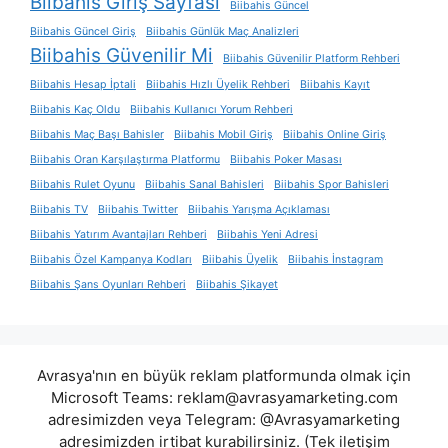
Biibahis Giriş Sayfası
Biibahis Güncel
Biibahis Güncel Giriş
Biibahis Günlük Maç Analizleri
Biibahis Güvenilir Mi
Biibahis Güvenilir Platform Rehberi
Biibahis Hesap İptali
Biibahis Hızlı Üyelik Rehberi
Biibahis Kayıt
Biibahis Kaç Oldu
Biibahis Kullanıcı Yorum Rehberi
Biibahis Maç Başı Bahisler
Biibahis Mobil Giriş
Biibahis Online Giriş
Biibahis Oran Karşılaştırma Platformu
Biibahis Poker Masası
Biibahis Rulet Oyunu
Biibahis Sanal Bahisleri
Biibahis Spor Bahisleri
Biibahis TV
Biibahis Twitter
Biibahis Yarışma Açıklaması
Biibahis Yatırım Avantajları Rehberi
Biibahis Yeni Adresi
Biibahis Özel Kampanya Kodları
Biibahis Üyelik
Biibahis İnstagram
Biibahis Şans Oyunları Rehberi
Biibahis Şikayet
Avrasya'nın en büyük reklam platformunda olmak için
Microsoft Teams:
reklam@avrasyamarketing.com
adresimizden veya Telegram: @Avrasyamarketing
adresimizden irtibat kurabilirsiniz. (Tek iletişim