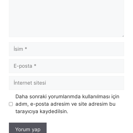
İsim
E-
posta
İnternet
sitesi
Daha sonraki yorumlarımda kullanılması için
adım, e-posta adresim ve site adresim bu
tarayıcıya kaydedilsin.