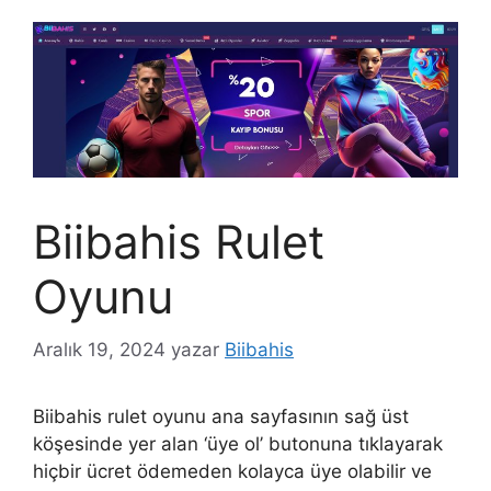
Biibahis Rulet
Oyunu
Aralık 19, 2024
yazar
Biibahis
Biibahis rulet oyunu ana sayfasının sağ üst
köşesinde yer alan ‘üye ol’ butonuna tıklayarak
hiçbir ücret ödemeden kolayca üye olabilir ve