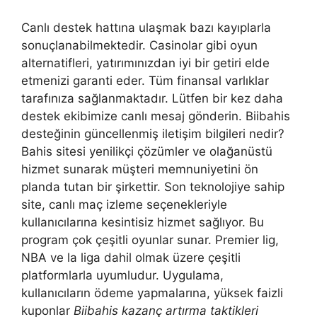
Canlı destek hattına ulaşmak bazı kayıplarla
sonuçlanabilmektedir. Casinolar gibi oyun
alternatifleri, yatırımınızdan iyi bir getiri elde
etmenizi garanti eder. Tüm finansal varlıklar
tarafınıza sağlanmaktadır. Lütfen bir kez daha
destek ekibimize canlı mesaj gönderin. Biibahis
desteğinin güncellenmiş iletişim bilgileri nedir?
Bahis sitesi yenilikçi çözümler ve olağanüstü
hizmet sunarak müşteri memnuniyetini ön
planda tutan bir şirkettir. Son teknolojiye sahip
site, canlı maç izleme seçenekleriyle
kullanıcılarına kesintisiz hizmet sağlıyor. Bu
program çok çeşitli oyunlar sunar. Premier lig,
NBA ve la liga dahil olmak üzere çeşitli
platformlarla uyumludur. Uygulama,
kullanıcıların ödeme yapmalarına, yüksek faizli
kuponlar
Biibahis kazanç artırma taktikleri