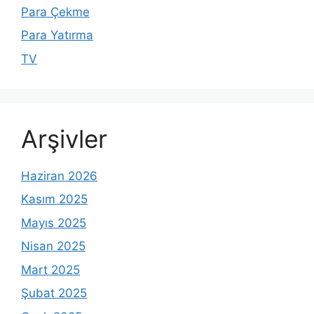
Para Çekme
Para Yatırma
TV
Arşivler
Haziran 2026
Kasım 2025
Mayıs 2025
Nisan 2025
Mart 2025
Şubat 2025